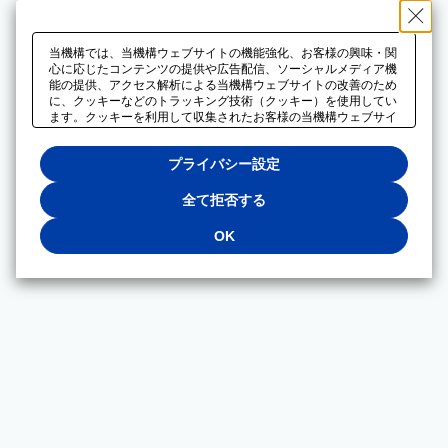
当機構では、当機構ウェブサイトの機能強化、お客様の興味・関
心に応じたコンテンツの提供や広告配信、ソーシャルメディア機
能の提供、アクセス解析による当機構ウェブサイトの改善のため
に、クッキーなどのトラッキング技術（クッキー）を使用してい
ます。クッキーを利用して収集されたお客様の当機構ウェブサイ
トのご利用に関するデータは、広告配信、ソーシャルメディアや
アクセス解析サービスを提供するパートナーと共有されます。そ
プライバシー設定
れらのパートナーでは、お客様がそれらのパートナーに提供した
他のデータ、またはお客様がそれらのパートナーが提供するサー
ビスを利用することで収集されるデータや、当機構以外のウェブ
全て拒否する
サイトから収集されたデータを組み合わせて分析し、インターネ
ット上で当機構以外の事業者がお客様に配信する広告の最適化に
OK
も利用する場合があります。必須クッキー以外の全てのクッキー
の利用を拒否する場合は、「全て拒否する」をクリックしてくだ
さい。クッキーが有効な状態で閲覧を続ける場合は、「OK」を
クリックしてください。利用目的ごとに同意・拒否を選択する場
合は、「プライバシー設定」をクリックしてください。同意・拒
否の設定は、当機構の
プライバシーポリシー
に設置した「プラ
イバシー設定」ボタン（またはリンク）からいつでも変更できま
す。